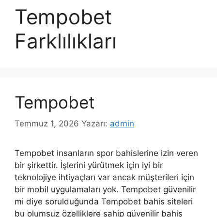
Tempobet
Farklılıkları
Tempobet
Temmuz 1, 2026
Yazarı:
admin
Tempobet insanların spor bahislerine izin veren
bir şirkettir. İşlerini yürütmek için iyi bir
teknolojiye ihtiyaçları var ancak müşterileri için
bir mobil uygulamaları yok. Tempobet güvenilir
mi diye sorulduğunda Tempobet bahis siteleri
bu olumsuz özelliklere sahip güvenilir bahis