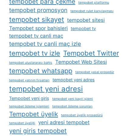
tempobet para çekme
tempobet platformu
tempobet promosyon
tempobet rulet karşılaşması
tempobet sikayet
tempobet sitesi
Tempobet spor bahisleri
tempobet tv
tempobet tv canli maç
tempobet tv canli maç izle
tempobet tv izle
Tempobet Twitter
Tempobet Web Sitesi
tempobet uluslararası bahis
tempobet whatsapp
tempobet yasal prosedür
tempobet yeni adres
tempobet yatırım fırsatları
tempobet yeni adresi
Tempobet yeni giriş
tempobet yeni kayıt i̇şlemi
tempobet ödeme i̇şlemleri
tempobet ödeme sorunları
Tempobet üyelik
tempobet üyelik prosedürü
yeni adresi tempobet
tempobet üyeliği
yeni giris tempobet