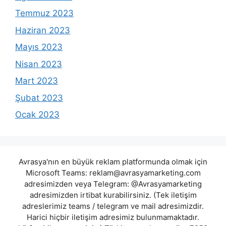
Temmuz 2023
Haziran 2023
Mayıs 2023
Nisan 2023
Mart 2023
Şubat 2023
Ocak 2023
Avrasya'nın en büyük reklam platformunda olmak için
Microsoft Teams:
reklam@avrasyamarketing.com
adresimizden veya Telegram: @Avrasyamarketing
adresimizden irtibat kurabilirsiniz. (Tek iletişim
adreslerimiz teams / telegram ve mail adresimizdir.
Harici hiçbir iletişim adresimiz bulunmamaktadır.