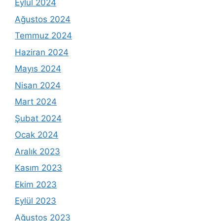
Eylül 2024
Ağustos 2024
Temmuz 2024
Haziran 2024
Mayıs 2024
Nisan 2024
Mart 2024
Şubat 2024
Ocak 2024
Aralık 2023
Kasım 2023
Ekim 2023
Eylül 2023
Ağustos 2023