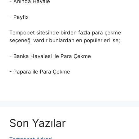
- Anında Havale
- Payfix
Tempobet sitesinde birden fazla para çekme
seçeneği vardır bunlardan en popülerleri ise;
- Banka Havalesi ile Para Çekme
- Papara ile Para Çekme
Son Yazılar