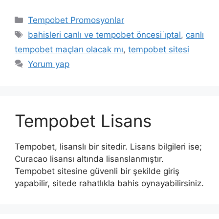
Kategoriler
Tempobet Promosyonlar
Etiketler
bahisleri canlı ve tempobet öncesi i̇ptal
,
canlı
tempobet maçları olacak mı
,
tempobet sitesi
Yorum yap
Tempobet Lisans
Tempobet, lisanslı bir sitedir. Lisans bilgileri ise;
Curacao lisansı altında lisanslanmıştır.
Tempobet sitesine güvenli bir şekilde giriş
yapabilir, sitede rahatlıkla bahis oynayabilirsiniz.