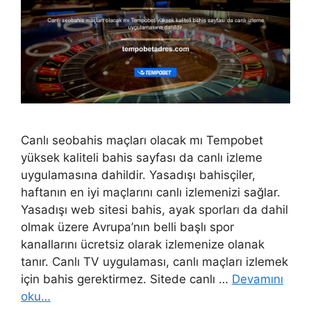
Canlı seobahis maçları olacak mı Tempobet
yüksek kaliteli bahis sayfası da canlı izleme
uygulamasına dahildir. Yasadışı bahisçiler,
haftanın en iyi maçlarını canlı izlemenizi sağlar.
Yasadışı web sitesi bahis, ayak sporları da dahil
olmak üzere Avrupa’nın belli başlı spor
kanallarını ücretsiz olarak izlemenize olanak
tanır. Canlı TV uygulaması, canlı maçları izlemek
için bahis gerektirmez. Sitede canlı …
Devamını
oku…