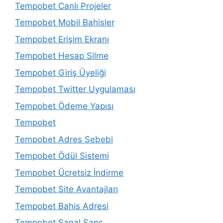
Tempobet Canlı Projeler
Tempobet Mobil Bahisler
Tempobet Erişim Ekranı
Tempobet Hesap Silme
Tempobet Giriş Üyeliği
Tempobet Twitter Uygulaması
Tempobet Ödeme Yapısı
Tempobet
Tempobet Adres Sebebi
Tempobet Ödül Sistemi
Tempobet Ücretsiz İndirme
Tempobet Site Avantajları
Tempobet Bahis Adresi
Tempobet Sanal Şans