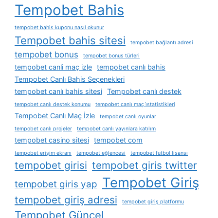
Tempobet Bahis
tempobet bahis kuponu nasıl okunur
Tempobet bahis sitesi
tempobet bağlantı adresi
tempobet bonus
tempobet bonus türleri
tempobet canli maç izle
tempobet canlı bahis
Tempobet Canlı Bahis Seçenekleri
tempobet canlı bahis sitesi
Tempobet canlı destek
tempobet canlı destek konumu
tempobet canlı maç i̇statistikleri
Tempobet Canlı Maç İzle
tempobet canlı oyunlar
tempobet canlı projeler
tempobet canlı yayınlara katılım
tempobet casino sitesi
tempobet com
tempobet erişim ekranı
tempobet eğlencesi
tempobet futbol lisansı
tempobet girisi
tempobet giris twitter
Tempobet Giriş
tempobet giris yap
tempobet giriş adresi
tempobet giriş platformu
Tempobet Güncel