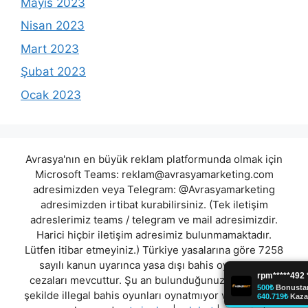
Mayıs 2023
Nisan 2023
Mart 2023
Şubat 2023
Ocak 2023
Avrasya'nın en büyük reklam platformunda olmak için
Microsoft Teams:
reklam@avrasyamarketing.com
adresimizden veya Telegram: @Avrasyamarketing
adresimizden irtibat kurabilirsiniz. (Tek iletişim
adreslerimiz teams / telegram ve mail adresimizdir.
Harici hiçbir iletişim adresimiz bulunmamaktadır.
Lütfen itibar etmeyiniz.) Türkiye yasalarına göre 7258
sayılı kanun uyarınca yasa dışı bahis oynamanın
cezaları mevcuttur. Şu an bulunduğunuz site hiç bir
şekilde illegal bahis oyunları oynatmıyor ve oynamaya