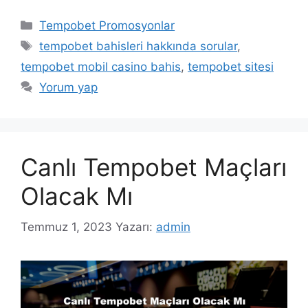
Kategoriler
Tempobet Promosyonlar
Etiketler
tempobet bahisleri hakkında sorular
,
tempobet mobil casino bahis
,
tempobet sitesi
Yorum yap
Canlı Tempobet Maçları
Olacak Mı
Temmuz 1, 2023
Yazarı:
admin