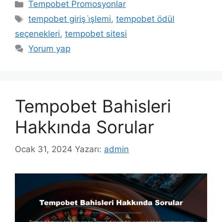
Kategoriler
Tempobet Promosyonlar
Etiketler
tempobet giriş i̇şlemi
,
tempobet ödül
seçenekleri
,
tempobet sitesi
Yorum yap
Tempobet Bahisleri
Hakkında Sorular
Ocak 31, 2024
Yazarı:
admin