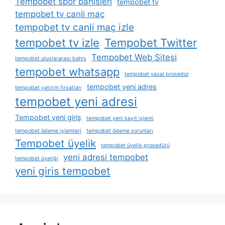
Tempobet spor bahisleri
tempobet tv
tempobet tv canli maç
tempobet tv canli maç izle
tempobet tv izle
Tempobet Twitter
Tempobet Web Sitesi
tempobet uluslararası bahis
tempobet whatsapp
tempobet yasal prosedür
tempobet yeni adres
tempobet yatırım fırsatları
tempobet yeni adresi
Tempobet yeni giriş
tempobet yeni kayıt i̇şlemi
tempobet ödeme i̇şlemleri
tempobet ödeme sorunları
Tempobet üyelik
tempobet üyelik prosedürü
yeni adresi tempobet
tempobet üyeliği
yeni giris tempobet