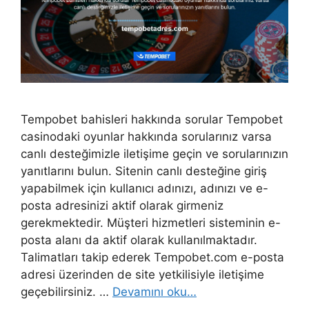
Tempobet bahisleri hakkında sorular Tempobet
casinodaki oyunlar hakkında sorularınız varsa
canlı desteğimizle iletişime geçin ve sorularınızın
yanıtlarını bulun. Sitenin canlı desteğine giriş
yapabilmek için kullanıcı adınızı, adınızı ve e-
posta adresinizi aktif olarak girmeniz
gerekmektedir. Müşteri hizmetleri sisteminin e-
posta alanı da aktif olarak kullanılmaktadır.
Talimatları takip ederek Tempobet.com e-posta
adresi üzerinden de site yetkilisiyle iletişime
geçebilirsiniz. …
Devamını oku…