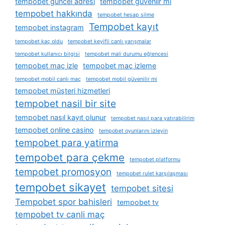
tempobet güncel adresi
tempobet güvenlir mi
tempobet hakkında
tempobet hesap silme
Tempobet kayıt
tempobet instagram
tempobet kaç oldu
tempobet keyifli canlı yarışmalar
tempobet kullanıcı bilgisi
tempobet mali durumu eğlencesi
tempobet maç izle
tempobet maç izleme
tempobet mobil canlı maç
tempobet mobil güvenilir mi
tempobet müşteri hizmetleri
tempobet nasil bir site
tempobet nasıl kayıt olunur
tempobet nasıl para yatırabilirim
tempobet online casino
tempobet oyunlarını i̇zleyin
tempobet para yatirma
tempobet para çekme
tempobet platformu
tempobet promosyon
tempobet rulet karşılaşması
tempobet sikayet
tempobet sitesi
Tempobet spor bahisleri
tempobet tv
tempobet tv canli maç