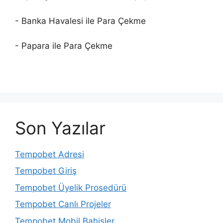
- Banka Havalesi ile Para Çekme
- Papara ile Para Çekme
Son Yazılar
Tempobet Adresi
Tempobet Giriş
Tempobet Üyelik Prosedürü
Tempobet Canlı Projeler
Tempobet Mobil Bahisler