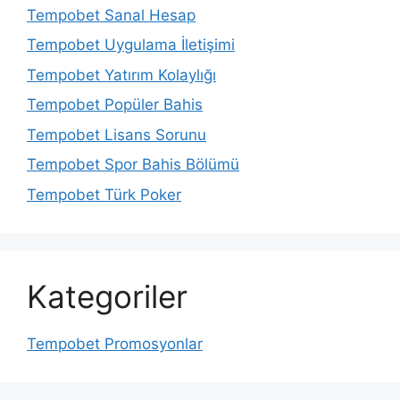
Tempobet Sanal Hesap
Tempobet Uygulama İletişimi
Tempobet Yatırım Kolaylığı
Tempobet Popüler Bahis
Tempobet Lisans Sorunu
Tempobet Spor Bahis Bölümü
Tempobet Türk Poker
Kategoriler
Tempobet Promosyonlar