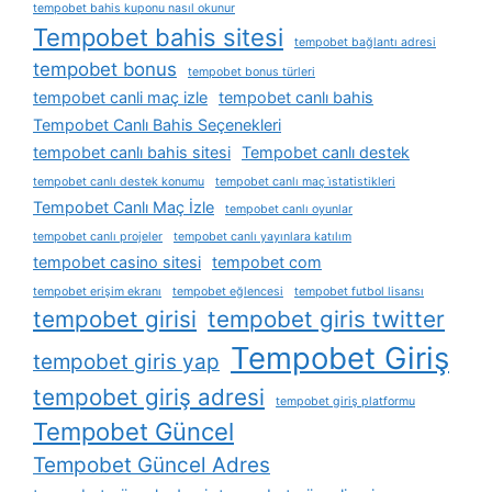
tempobet bahis kuponu nasıl okunur
Tempobet bahis sitesi
tempobet bağlantı adresi
tempobet bonus
tempobet bonus türleri
tempobet canli maç izle
tempobet canlı bahis
Tempobet Canlı Bahis Seçenekleri
tempobet canlı bahis sitesi
Tempobet canlı destek
tempobet canlı destek konumu
tempobet canlı maç i̇statistikleri
Tempobet Canlı Maç İzle
tempobet canlı oyunlar
tempobet canlı projeler
tempobet canlı yayınlara katılım
tempobet casino sitesi
tempobet com
tempobet erişim ekranı
tempobet eğlencesi
tempobet futbol lisansı
tempobet girisi
tempobet giris twitter
Tempobet Giriş
tempobet giris yap
tempobet giriş adresi
tempobet giriş platformu
Tempobet Güncel
Tempobet Güncel Adres