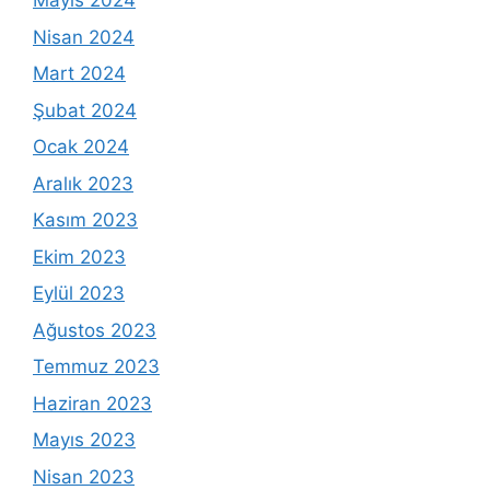
Mayıs 2024
Nisan 2024
Mart 2024
Şubat 2024
Ocak 2024
Aralık 2023
Kasım 2023
Ekim 2023
Eylül 2023
Ağustos 2023
Temmuz 2023
Haziran 2023
Mayıs 2023
Nisan 2023