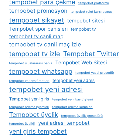
tempobet para çekme
tempobet platformu
tempobet promosyon
tempobet rulet karşılaşması
tempobet sikayet
tempobet sitesi
Tempobet spor bahisleri
tempobet tv
tempobet tv canli maç
tempobet tv canli maç izle
tempobet tv izle
Tempobet Twitter
Tempobet Web Sitesi
tempobet uluslararası bahis
tempobet whatsapp
tempobet yasal prosedür
tempobet yeni adres
tempobet yatırım fırsatları
tempobet yeni adresi
Tempobet yeni giriş
tempobet yeni kayıt i̇şlemi
tempobet ödeme i̇şlemleri
tempobet ödeme sorunları
Tempobet üyelik
tempobet üyelik prosedürü
yeni adresi tempobet
tempobet üyeliği
yeni giris tempobet