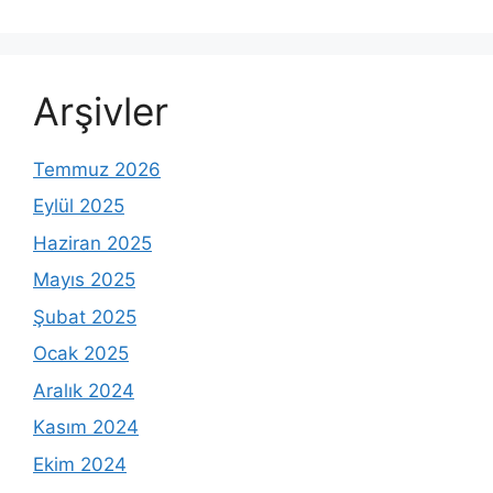
Arşivler
Temmuz 2026
Eylül 2025
Haziran 2025
Mayıs 2025
Şubat 2025
Ocak 2025
Aralık 2024
Kasım 2024
Ekim 2024