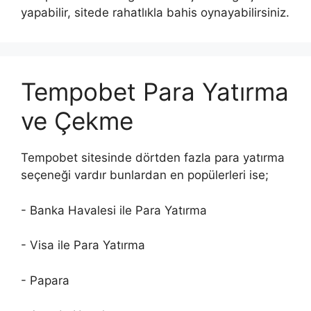
yapabilir, sitede rahatlıkla bahis oynayabilirsiniz.
Tempobet Para Yatırma
ve Çekme
Tempobet sitesinde dörtden fazla para yatırma
seçeneği vardır bunlardan en popülerleri ise;
- Banka Havalesi ile Para Yatırma
- Visa ile Para Yatırma
- Papara