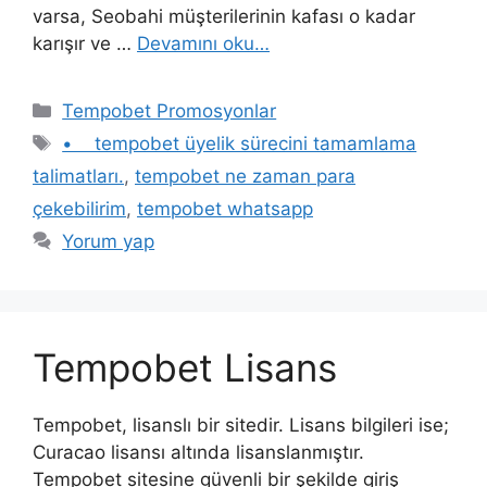
varsa, Seobahi müşterilerinin kafası o kadar
karışır ve …
Devamını oku…
Kategoriler
Tempobet Promosyonlar
Etiketler
• tempobet üyelik sürecini tamamlama
talimatları.
,
tempobet ne zaman para
çekebilirim
,
tempobet whatsapp
Yorum yap
Tempobet Lisans
Tempobet, lisanslı bir sitedir. Lisans bilgileri ise;
Curacao lisansı altında lisanslanmıştır.
Tempobet sitesine güvenli bir şekilde giriş