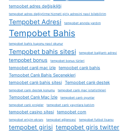
tempobet adres değişikliği
tempobet adres değiştirme hizmeti giriş adresini nasıl bilebilirim
Tempobet Adresi
tempobet anında yardım
Tempobet Bahis
tempobet bahis kuponu nasıl okunur
Tempobet bahis sitesi
tempobet bağlantı adresi
tempobet bonus
tempobet bonus türleri
tempobet canli maç izle
tempobet canlı bahis
Tempobet Canlı Bahis Seçenekleri
tempobet canlı bahis sitesi
Tempobet canlı destek
tempobet canlı destek konumu
tempobet canlı maç i̇statistikleri
Tempobet Canlı Maç İzle
tempobet canlı oyunlar
tempobet canlı projeler
tempobet canlı yayınlara katılım
tempobet casino sitesi
tempobet com
tempobet erişim ekranı
tempobet eğlencesi
tempobet futbol lisansı
tempobet girisi
tempobet giris twitter