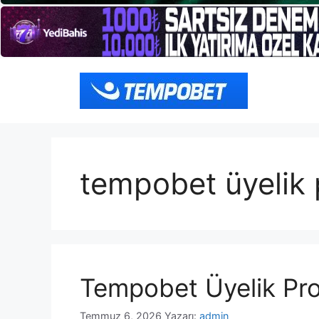
İçeriğe
atla
tempobet üyelik
Tempobet Üyelik Pr
Temmuz 6, 2026
Yazarı:
admin