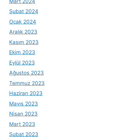
Mart 2024
Şubat 2024
Ocak 2024
Aralık 2023
Kasım 2023
Ekim 2023
Eylül 2023
Ağustos 2023
Temmuz 2023
Haziran 2023
Mayıs 2023
Nisan 2023
Mart 2023
Şubat 2023