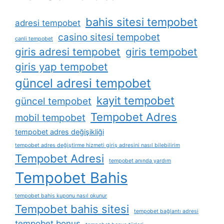
bahis sitesi tempobet
adresi tempobet
casino sitesi tempobet
canli tempobet
giris adresi tempobet
giris tempobet
giris yap tempobet
güncel adresi tempobet
kayit tempobet
güncel tempobet
Tempobet Adres
mobil tempobet
tempobet adres değişikliği
tempobet adres değiştirme hizmeti giriş adresini nasıl bilebilirim
Tempobet Adresi
tempobet anında yardım
Tempobet Bahis
tempobet bahis kuponu nasıl okunur
Tempobet bahis sitesi
tempobet bağlantı adresi
tempobet bonus