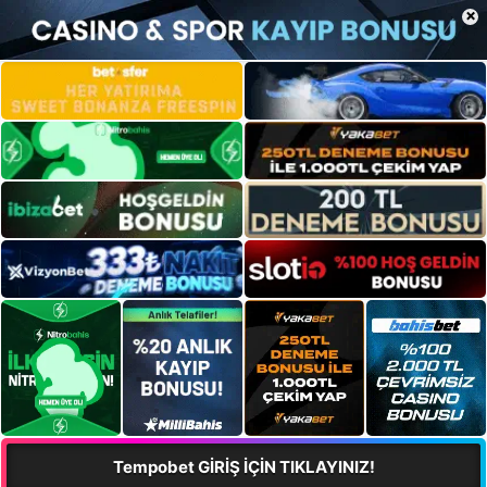
×
Tempobet GİRİŞ İÇİN TIKLAYINIZ!