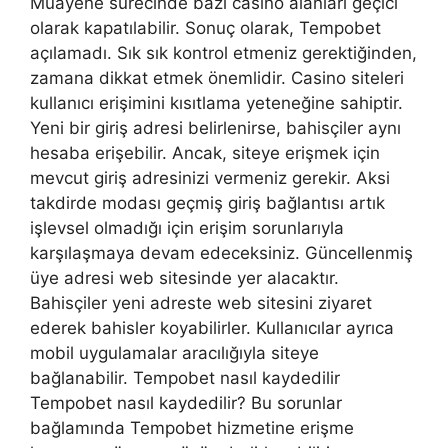
Muayene sürecinde bazı casino alanları geçici
olarak kapatılabilir. Sonuç olarak, Tempobet
açılamadı. Sık sık kontrol etmeniz gerektiğinden,
zamana dikkat etmek önemlidir. Casino siteleri
kullanıcı erişimini kısıtlama yeteneğine sahiptir.
Yeni bir giriş adresi belirlenirse, bahisçiler aynı
hesaba erişebilir. Ancak, siteye erişmek için
mevcut giriş adresinizi vermeniz gerekir. Aksi
takdirde modası geçmiş giriş bağlantısı artık
işlevsel olmadığı için erişim sorunlarıyla
karşılaşmaya devam edeceksiniz. Güncellenmiş
üye adresi web sitesinde yer alacaktır.
Bahisçiler yeni adreste web sitesini ziyaret
ederek bahisler koyabilirler. Kullanıcılar ayrıca
mobil uygulamalar aracılığıyla siteye
bağlanabilir. Tempobet nasıl kaydedilir
Tempobet nasıl kaydedilir? Bu sorunlar
bağlamında Tempobet hizmetine erişme