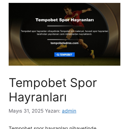
Tempobet Spor
Hayranları
Mayıs 31, 2025
Yazarı:
admin
Tempobet spor hayranları nihayetinde