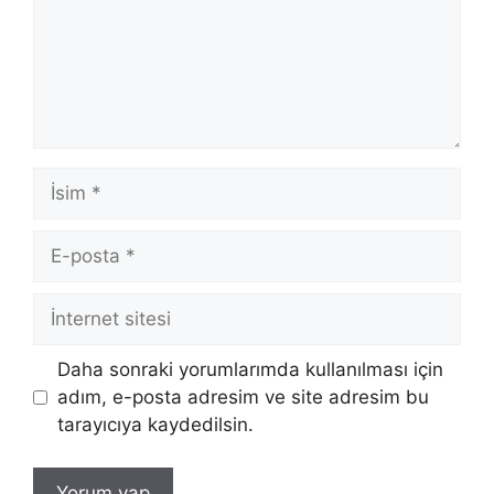
İsim
E-
posta
İnternet
sitesi
Daha sonraki yorumlarımda kullanılması için
adım, e-posta adresim ve site adresim bu
tarayıcıya kaydedilsin.