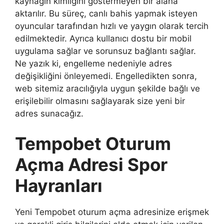
kaynağın kimliğini göstermeyen bir alana
aktarılır. Bu süreç, canlı bahis yapmak isteyen
oyuncular tarafından hızlı ve yaygın olarak tercih
edilmektedir. Ayrıca kullanıcı dostu bir mobil
uygulama sağlar ve sorunsuz bağlantı sağlar.
Ne yazık ki, engelleme nedeniyle adres
değişikliğini önleyemedi. Engelledikten sonra,
web sitemiz aracılığıyla uygun şekilde bağlı ve
erişilebilir olmasını sağlayarak size yeni bir
adres sunacağız.
Tempobet Oturum
Açma Adresi Spor
Hayranları
Yeni Tempobet oturum açma adresinize erişmek