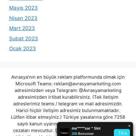
Mayıs 2023
Nisan 2023
Mart 2023
Şubat 2023
Ocak 2023
Avrasya'nın en büyük reklam platformunda olmak için
Microsoft Teams:
reklam@avrasyamarketing.com
adresimizden veya Telegram: @Avrasyamarketing
adresimizden irtibat kurabilirsiniz. (Tek iletişim
adreslerimiz teams / telegram ve mail adresimizdir.
Harici hiçbir iletişim adresimiz bulunmamaktadır.
Lütfen itibar etmeyiniz.) Türkiye yasalarına göre 7258
sayılı kanun uyarınca yasa dışı bahis oynamanın
cezaları mevcuttur. Şu an bulunduğunuz site hiç bir