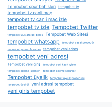
Tempobet spor bahisleri
tempobet tv
tempobet tv canli maç
tempobet tv canli maç izle
tempobet tv izle
Tempobet Twitter
Tempobet Web Sitesi
tempobet uluslararası bahis
tempobet whatsapp
tempobet yasal prosedür
tempobet yeni adres
tempobet yatırım fırsatları
tempobet yeni adresi
Tempobet yeni giriş
tempobet yeni kayıt i̇şlemi
tempobet ödeme i̇şlemleri
tempobet ödeme sorunları
Tempobet üyelik
tempobet üyelik prosedürü
yeni adresi tempobet
tempobet üyeliği
yeni giris tempobet