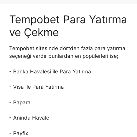
Tempobet Para Yatırma
ve Çekme
Tempobet sitesinde dörtden fazla para yatırma
seçeneği vardır bunlardan en popülerleri ise;
- Banka Havalesi ile Para Yatırma
- Visa ile Para Yatırma
- Papara
- Anında Havale
- Payfix