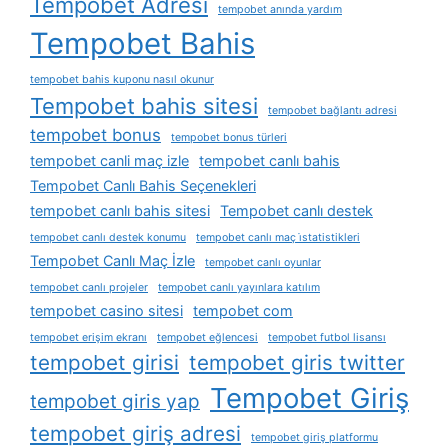
Tempobet Adresi
tempobet anında yardım
Tempobet Bahis
tempobet bahis kuponu nasıl okunur
Tempobet bahis sitesi
tempobet bağlantı adresi
tempobet bonus
tempobet bonus türleri
tempobet canli maç izle
tempobet canlı bahis
Tempobet Canlı Bahis Seçenekleri
tempobet canlı bahis sitesi
Tempobet canlı destek
tempobet canlı destek konumu
tempobet canlı maç i̇statistikleri
Tempobet Canlı Maç İzle
tempobet canlı oyunlar
tempobet canlı projeler
tempobet canlı yayınlara katılım
tempobet casino sitesi
tempobet com
tempobet erişim ekranı
tempobet eğlencesi
tempobet futbol lisansı
tempobet girisi
tempobet giris twitter
Tempobet Giriş
tempobet giris yap
tempobet giriş adresi
tempobet giriş platformu