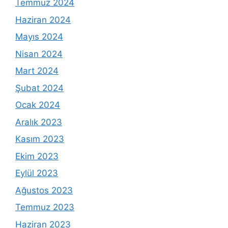
Temmuz 2024
Haziran 2024
Mayıs 2024
Nisan 2024
Mart 2024
Şubat 2024
Ocak 2024
Aralık 2023
Kasım 2023
Ekim 2023
Eylül 2023
Ağustos 2023
Temmuz 2023
Haziran 2023