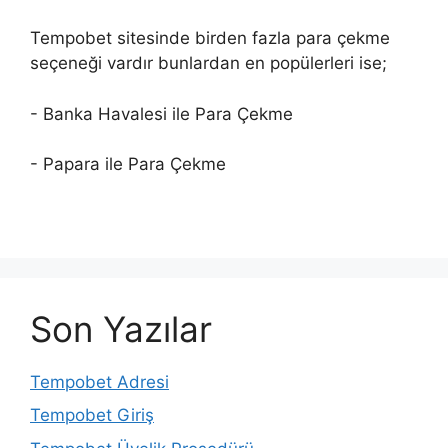
Tempobet sitesinde birden fazla para çekme
seçeneği vardır bunlardan en popülerleri ise;
- Banka Havalesi ile Para Çekme
- Papara ile Para Çekme
Son Yazılar
Tempobet Adresi
Tempobet Giriş