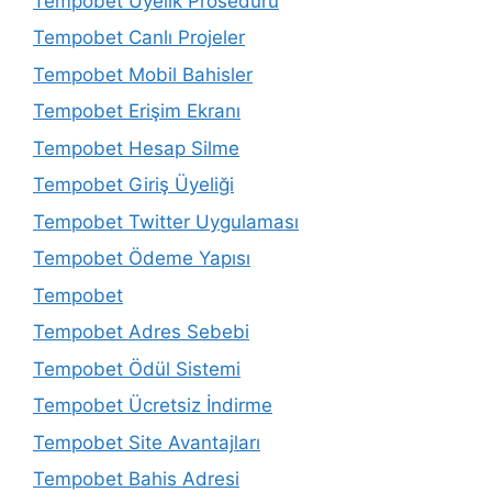
Tempobet Üyelik Prosedürü
Tempobet Canlı Projeler
Tempobet Mobil Bahisler
Tempobet Erişim Ekranı
Tempobet Hesap Silme
Tempobet Giriş Üyeliği
Tempobet Twitter Uygulaması
Tempobet Ödeme Yapısı
Tempobet
Tempobet Adres Sebebi
Tempobet Ödül Sistemi
Tempobet Ücretsiz İndirme
Tempobet Site Avantajları
Tempobet Bahis Adresi