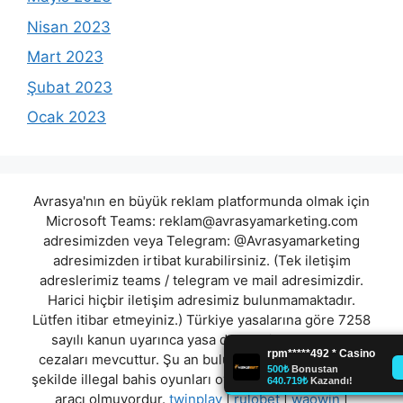
Nisan 2023
Mart 2023
Şubat 2023
Ocak 2023
Avrasya'nın en büyük reklam platformunda olmak için
Microsoft Teams:
reklam@avrasyamarketing.com
adresimizden veya Telegram: @Avrasyamarketing
adresimizden irtibat kurabilirsiniz. (Tek iletişim
adreslerimiz teams / telegram ve mail adresimizdir.
Harici hiçbir iletişim adresimiz bulunmamaktadır.
Lütfen itibar etmeyiniz.) Türkiye yasalarına göre 7258
sayılı kanun uyarınca yasa dışı bahis oynamanın
cezaları mevcuttur. Şu an bulunduğunuz site hiç bir
şekilde illegal bahis oyunları oynatmıyor ve oynamaya
aracı olmuyordur.
twinplay
|
rulobet
|
waowin
|