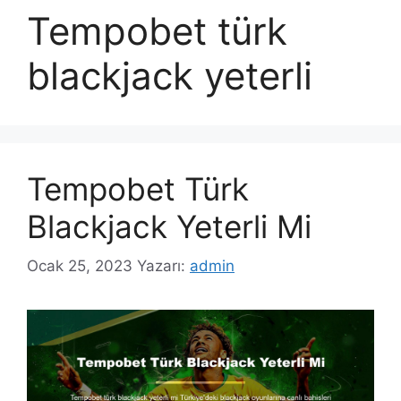
Tempobet türk
blackjack yeterli
Tempobet Türk
Blackjack Yeterli Mi
Ocak 25, 2023
Yazarı:
admin