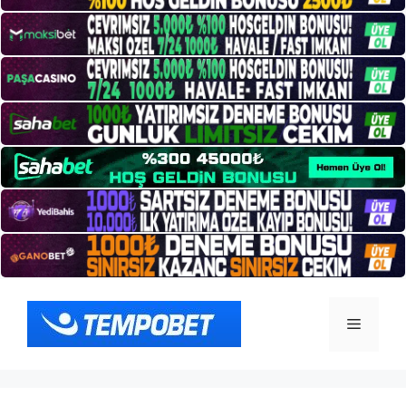
İçeriğe
atla
Menü