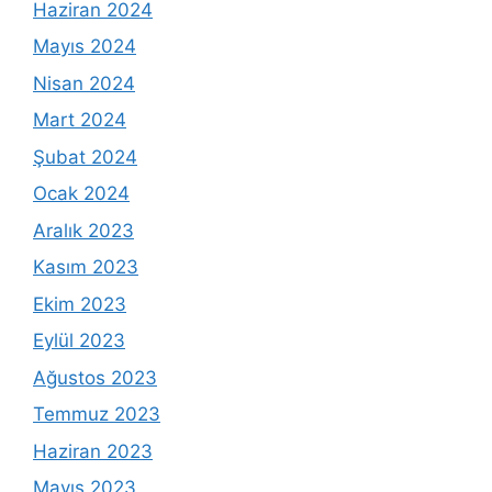
Haziran 2024
Mayıs 2024
Nisan 2024
Mart 2024
Şubat 2024
Ocak 2024
Aralık 2023
Kasım 2023
Ekim 2023
Eylül 2023
Ağustos 2023
Temmuz 2023
Haziran 2023
Mayıs 2023