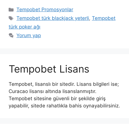
Kategoriler
Tempobet Promosyonlar
Etiketler
Tempobet türk blackjack yeterli
,
Tempobet
türk poker ağı
Yorum yap
Tempobet Lisans
Tempobet, lisanslı bir sitedir. Lisans bilgileri ise;
Curacao lisansı altında lisanslanmıştır.
Tempobet sitesine güvenli bir şekilde giriş
yapabilir, sitede rahatlıkla bahis oynayabilirsiniz.