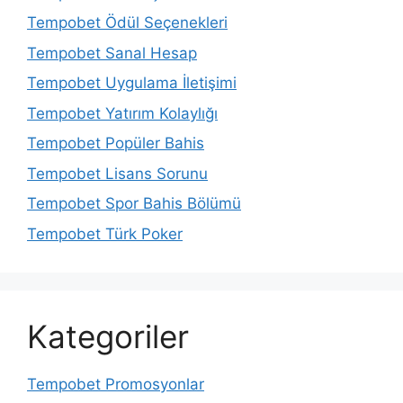
Tempobet Ödül Seçenekleri
Tempobet Sanal Hesap
Tempobet Uygulama İletişimi
Tempobet Yatırım Kolaylığı
Tempobet Popüler Bahis
Tempobet Lisans Sorunu
Tempobet Spor Bahis Bölümü
Tempobet Türk Poker
Kategoriler
Tempobet Promosyonlar