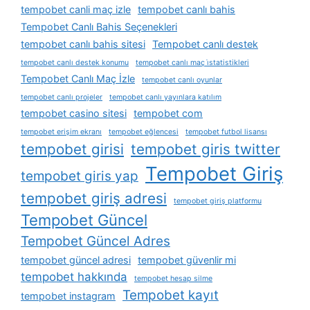
tempobet canli maç izle
tempobet canlı bahis
Tempobet Canlı Bahis Seçenekleri
tempobet canlı bahis sitesi
Tempobet canlı destek
tempobet canlı destek konumu
tempobet canlı maç i̇statistikleri
Tempobet Canlı Maç İzle
tempobet canlı oyunlar
tempobet canlı projeler
tempobet canlı yayınlara katılım
tempobet casino sitesi
tempobet com
tempobet erişim ekranı
tempobet eğlencesi
tempobet futbol lisansı
tempobet girisi
tempobet giris twitter
Tempobet Giriş
tempobet giris yap
tempobet giriş adresi
tempobet giriş platformu
Tempobet Güncel
Tempobet Güncel Adres
tempobet güncel adresi
tempobet güvenlir mi
tempobet hakkında
tempobet hesap silme
Tempobet kayıt
tempobet instagram