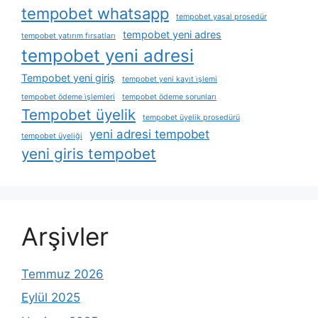
tempobet whatsapp
tempobet yasal prosedür
tempobet yeni adres
tempobet yatırım fırsatları
tempobet yeni adresi
Tempobet yeni giriş
tempobet yeni kayıt i̇şlemi
tempobet ödeme i̇şlemleri
tempobet ödeme sorunları
Tempobet üyelik
tempobet üyelik prosedürü
yeni adresi tempobet
tempobet üyeliği
yeni giris tempobet
Arşivler
Temmuz 2026
Eylül 2025