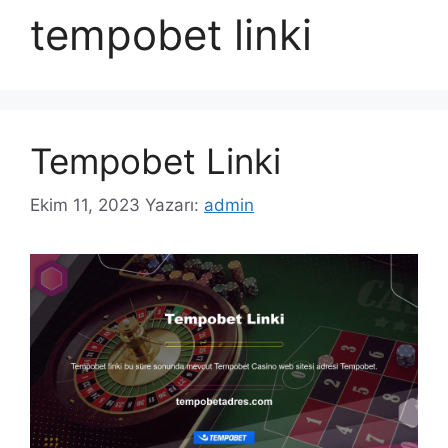
tempobet linki
Tempobet Linki
Ekim 11, 2023
Yazarı:
admin