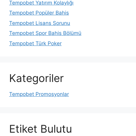
Tempobet Yatırım Kolaylığı
Tempobet Popüler Bahis
Tempobet Lisans Sorunu
Tempobet Spor Bahis Bölümü
Tempobet Türk Poker
Kategoriler
Tempobet Promosyonlar
Etiket Bulutu