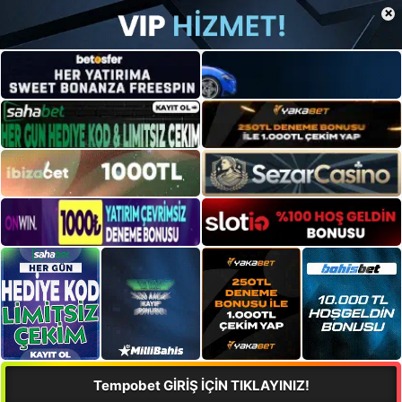
×
Tempobet GİRİŞ İÇİN TIKLAYINIZ!