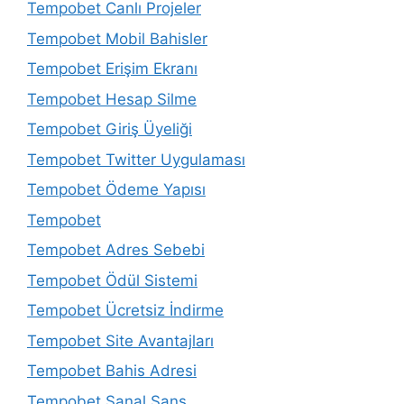
Tempobet Canlı Projeler
Tempobet Mobil Bahisler
Tempobet Erişim Ekranı
Tempobet Hesap Silme
Tempobet Giriş Üyeliği
Tempobet Twitter Uygulaması
Tempobet Ödeme Yapısı
Tempobet
Tempobet Adres Sebebi
Tempobet Ödül Sistemi
Tempobet Ücretsiz İndirme
Tempobet Site Avantajları
Tempobet Bahis Adresi
Tempobet Sanal Şans