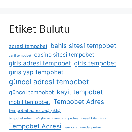
Etiket Bulutu
bahis sitesi tempobet
adresi tempobet
casino sitesi tempobet
canli tempobet
giris adresi tempobet
giris tempobet
giris yap tempobet
güncel adresi tempobet
kayit tempobet
güncel tempobet
Tempobet Adres
mobil tempobet
tempobet adres değişikliği
tempobet adres değiştirme hizmeti giriş adresini nasıl bilebilirim
Tempobet Adresi
tempobet anında yardım