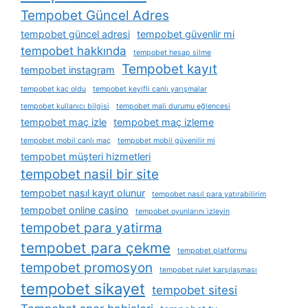
Tempobet Güncel Adres
tempobet güncel adresi
tempobet güvenlir mi
tempobet hakkında
tempobet hesap silme
Tempobet kayıt
tempobet instagram
tempobet kaç oldu
tempobet keyifli canlı yarışmalar
tempobet kullanıcı bilgisi
tempobet mali durumu eğlencesi
tempobet maç izle
tempobet maç izleme
tempobet mobil canlı maç
tempobet mobil güvenilir mi
tempobet müşteri hizmetleri
tempobet nasil bir site
tempobet nasıl kayıt olunur
tempobet nasıl para yatırabilirim
tempobet online casino
tempobet oyunlarını i̇zleyin
tempobet para yatirma
tempobet para çekme
tempobet platformu
tempobet promosyon
tempobet rulet karşılaşması
tempobet sikayet
tempobet sitesi