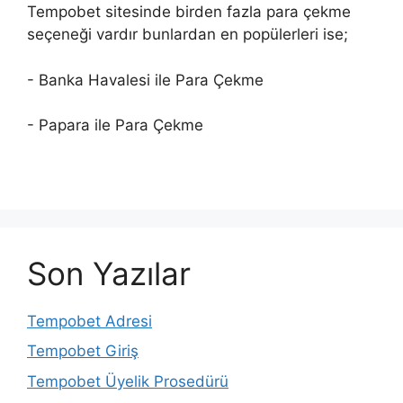
Tempobet sitesinde birden fazla para çekme
seçeneği vardır bunlardan en popülerleri ise;
- Banka Havalesi ile Para Çekme
- Papara ile Para Çekme
Son Yazılar
Tempobet Adresi
Tempobet Giriş
Tempobet Üyelik Prosedürü