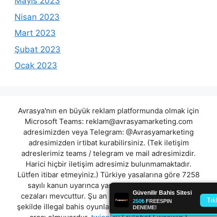
Mayıs 2023
Nisan 2023
Mart 2023
Şubat 2023
Ocak 2023
Avrasya'nın en büyük reklam platformunda olmak için
Microsoft Teams:
reklam@avrasyamarketing.com
adresimizden veya Telegram: @Avrasyamarketing
adresimizden irtibat kurabilirsiniz. (Tek iletişim
adreslerimiz teams / telegram ve mail adresimizdir.
Harici hiçbir iletişim adresimiz bulunmamaktadır.
Lütfen itibar etmeyiniz.) Türkiye yasalarına göre 7258
sayılı kanun uyarınca yasa dışı bahis oynamanın
cezaları mevcuttur. Şu an bulunduğunuz site hiç bir
şekilde illegal bahis oyunları oynatmıyor ve oynamaya