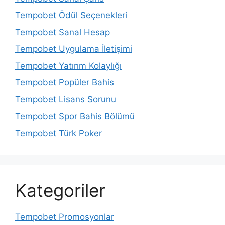
Tempobet Ödül Seçenekleri
Tempobet Sanal Hesap
Tempobet Uygulama İletişimi
Tempobet Yatırım Kolaylığı
Tempobet Popüler Bahis
Tempobet Lisans Sorunu
Tempobet Spor Bahis Bölümü
Tempobet Türk Poker
Kategoriler
Tempobet Promosyonlar