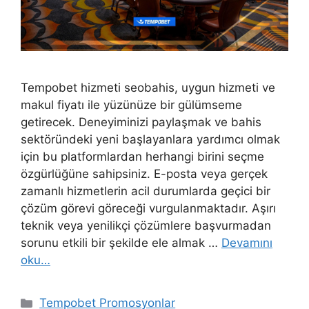
Tempobet hizmeti seobahis, uygun hizmeti ve
makul fiyatı ile yüzünüze bir gülümseme
getirecek. Deneyiminizi paylaşmak ve bahis
sektöründeki yeni başlayanlara yardımcı olmak
için bu platformlardan herhangi birini seçme
özgürlüğüne sahipsiniz. E-posta veya gerçek
zamanlı hizmetlerin acil durumlarda geçici bir
çözüm görevi göreceği vurgulanmaktadır. Aşırı
teknik veya yenilikçi çözümlere başvurmadan
sorunu etkili bir şekilde ele almak …
Devamını
oku…
Kategoriler
Tempobet Promosyonlar