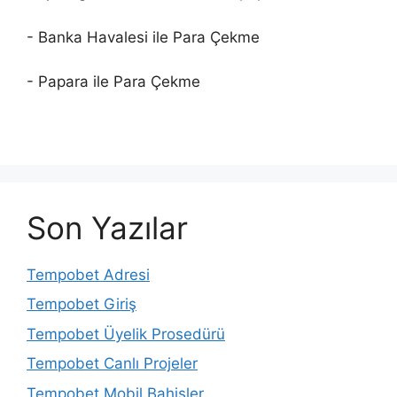
- Banka Havalesi ile Para Çekme
- Papara ile Para Çekme
Son Yazılar
Tempobet Adresi
Tempobet Giriş
Tempobet Üyelik Prosedürü
Tempobet Canlı Projeler
Tempobet Mobil Bahisler