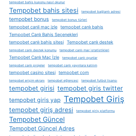
tempobet bahis kuponu nasıl okunur
Tempobet bahis sitesi
tempobet bağlantı adresi
tempobet bonus
tempobet bonus türleri
tempobet canli maç izle
tempobet canlı bahis
Tempobet Canlı Bahis Seçenekleri
tempobet canlı bahis sitesi
Tempobet canlı destek
tempobet canlı destek konumu
tempobet canlı maç i̇statistikleri
Tempobet Canlı Maç İzle
tempobet canlı oyunlar
tempobet canlı projeler
tempobet canlı yayınlara katılım
tempobet casino sitesi
tempobet com
tempobet erişim ekranı
tempobet eğlencesi
tempobet futbol lisansı
tempobet girisi
tempobet giris twitter
Tempobet Giriş
tempobet giris yap
tempobet giriş adresi
tempobet giriş platformu
Tempobet Güncel
Tempobet Güncel Adres