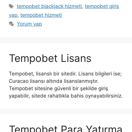
Etiketler
tempobet blackjack hizmeti
,
tempobet giris
yap
,
tempobet hizmeti
Yorum yap
Tempobet Lisans
Tempobet, lisanslı bir sitedir. Lisans bilgileri ise;
Curacao lisansı altında lisanslanmıştır.
Tempobet sitesine güvenli bir şekilde giriş
yapabilir, sitede rahatlıkla bahis oynayabilirsiniz.
Tempobet Para Yatırma