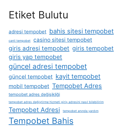
Etiket Bulutu
bahis sitesi tempobet
adresi tempobet
casino sitesi tempobet
canli tempobet
giris adresi tempobet
giris tempobet
giris yap tempobet
güncel adresi tempobet
kayit tempobet
güncel tempobet
Tempobet Adres
mobil tempobet
tempobet adres değişikliği
tempobet adres değiştirme hizmeti giriş adresini nasıl bilebilirim
Tempobet Adresi
tempobet anında yardım
Tempobet Bahis