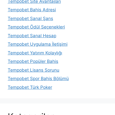
Tempobet Site Avantajları
Tempobet Bahis Adresi
Tempobet Sanal Şans
Tempobet Ödül Seçenekleri
Tempobet Sanal Hesap
Tempobet Uygulama İletişimi
Tempobet Yatırım Kolaylığı
Tempobet Popüler Bahis
Tempobet Lisans Sorunu
Tempobet Spor Bahis Bölümü
Tempobet Türk Poker