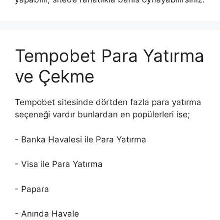
Tempobet Para Yatırma
ve Çekme
Tempobet sitesinde dörtden fazla para yatırma
seçeneği vardır bunlardan en popülerleri ise;
- Banka Havalesi ile Para Yatırma
- Visa ile Para Yatırma
- Papara
- Anında Havale