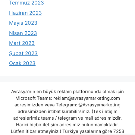
Temmuz 2023
Haziran 2023
Mayıs 2023
Nisan 2023
Mart 2023
Şubat 2023
Ocak 2023
Avrasya'nın en büyük reklam platformunda olmak için
Microsoft Teams:
reklam@avrasyamarketing.com
adresimizden veya Telegram: @Avrasyamarketing
adresimizden irtibat kurabilirsiniz. (Tek iletişim
adreslerimiz teams / telegram ve mail adresimizdir.
Harici hiçbir iletişim adresimiz bulunmamaktadır.
Lütfen itibar etmeyiniz.) Türkiye yasalarına göre 7258