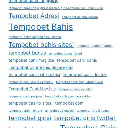
tempobet adres değişikliği
tempobet adres değiştirme hizmeti giriş adresini nasıl bilebilirim
Tempobet Adresi
tempobet anında yardım
Tempobet Bahis
tempobet bahis kuponu nasıl okunur
Tempobet bahis sitesi
tempobet bağlantı adresi
tempobet bonus
tempobet bonus türleri
tempobet canli maç izle
tempobet canlı bahis
Tempobet Canlı Bahis Seçenekleri
tempobet canlı bahis sitesi
Tempobet canlı destek
tempobet canlı destek konumu
tempobet canlı maç i̇statistikleri
Tempobet Canlı Maç İzle
tempobet canlı oyunlar
tempobet canlı projeler
tempobet canlı yayınlara katılım
tempobet casino sitesi
tempobet com
tempobet erişim ekranı
tempobet eğlencesi
tempobet futbol lisansı
tempobet girisi
tempobet giris twitter
Tempobet Giriş