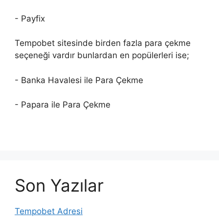
- Payfix
Tempobet sitesinde birden fazla para çekme
seçeneği vardır bunlardan en popülerleri ise;
- Banka Havalesi ile Para Çekme
- Papara ile Para Çekme
Son Yazılar
Tempobet Adresi