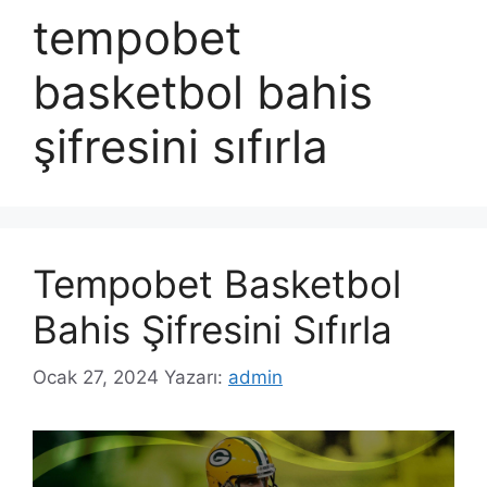
tempobet
basketbol bahis
şifresini sıfırla
Tempobet Basketbol
Bahis Şifresini Sıfırla
Ocak 27, 2024
Yazarı:
admin