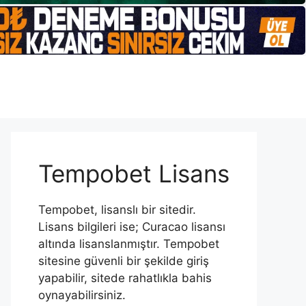
Tempobet Lisans
Tempobet, lisanslı bir sitedir.
Lisans bilgileri ise; Curacao lisansı
altında lisanslanmıştır. Tempobet
sitesine güvenli bir şekilde giriş
yapabilir, sitede rahatlıkla bahis
oynayabilirsiniz.