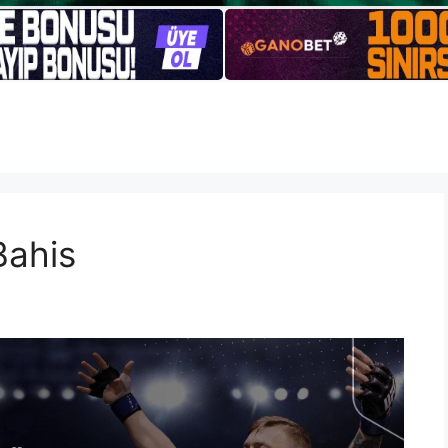
Bahis