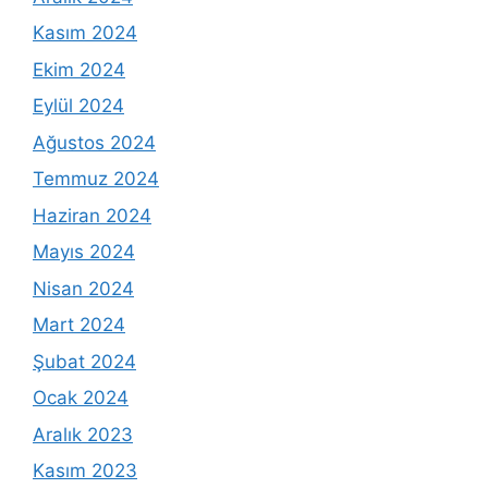
Kasım 2024
Ekim 2024
Eylül 2024
Ağustos 2024
Temmuz 2024
Haziran 2024
Mayıs 2024
Nisan 2024
Mart 2024
Şubat 2024
Ocak 2024
Aralık 2023
Kasım 2023