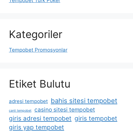
Tempobet Türk Poker
Kategoriler
Tempobet Promosyonlar
Etiket Bulutu
bahis sitesi tempobet
adresi tempobet
casino sitesi tempobet
canli tempobet
giris adresi tempobet
giris tempobet
giris yap tempobet