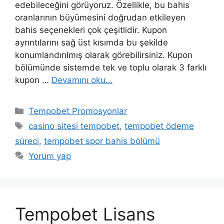
edebileceğini görüyoruz. Özellikle, bu bahis
oranlarının büyümesini doğrudan etkileyen
bahis seçenekleri çok çeşitlidir. Kupon
ayrıntılarını sağ üst kısımda bu şekilde
konumlandırılmış olarak görebilirsiniz. Kupon
bölümünde sistemde tek ve toplu olarak 3 farklı
kupon …
Devamını oku…
Kategoriler
Tempobet Promosyonlar
Etiketler
casino sitesi tempobet
,
tempobet ödeme
süreci
,
tempobet spor bahis bölümü
Yorum yap
Tempobet Lisans