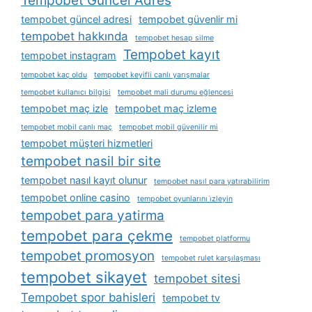
Tempobet Güncel Adres
tempobet güncel adresi
tempobet güvenlir mi
tempobet hakkında
tempobet hesap silme
Tempobet kayıt
tempobet instagram
tempobet kaç oldu
tempobet keyifli canlı yarışmalar
tempobet kullanıcı bilgisi
tempobet mali durumu eğlencesi
tempobet maç izle
tempobet maç izleme
tempobet mobil canlı maç
tempobet mobil güvenilir mi
tempobet müşteri hizmetleri
tempobet nasil bir site
tempobet nasıl kayıt olunur
tempobet nasıl para yatırabilirim
tempobet online casino
tempobet oyunlarını i̇zleyin
tempobet para yatirma
tempobet para çekme
tempobet platformu
tempobet promosyon
tempobet rulet karşılaşması
tempobet sikayet
tempobet sitesi
Tempobet spor bahisleri
tempobet tv