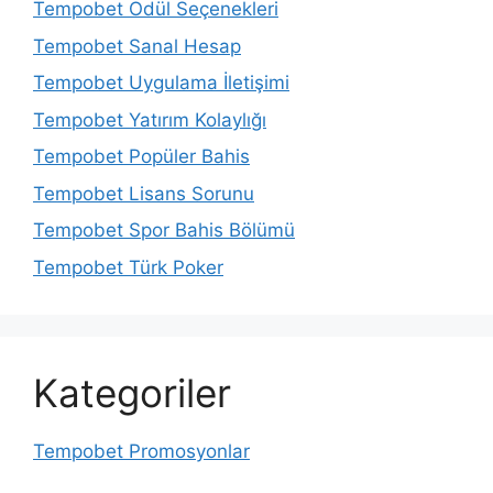
Tempobet Ödül Seçenekleri
Tempobet Sanal Hesap
Tempobet Uygulama İletişimi
Tempobet Yatırım Kolaylığı
Tempobet Popüler Bahis
Tempobet Lisans Sorunu
Tempobet Spor Bahis Bölümü
Tempobet Türk Poker
Kategoriler
Tempobet Promosyonlar