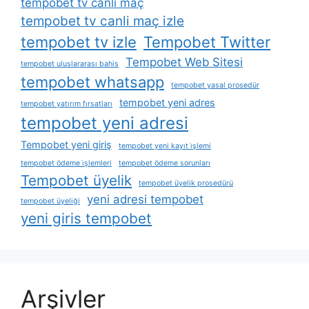
tempobet tv canli maç
tempobet tv canli maç izle
tempobet tv izle
Tempobet Twitter
Tempobet Web Sitesi
tempobet uluslararası bahis
tempobet whatsapp
tempobet yasal prosedür
tempobet yeni adres
tempobet yatırım fırsatları
tempobet yeni adresi
Tempobet yeni giriş
tempobet yeni kayıt i̇şlemi
tempobet ödeme i̇şlemleri
tempobet ödeme sorunları
Tempobet üyelik
tempobet üyelik prosedürü
yeni adresi tempobet
tempobet üyeliği
yeni giris tempobet
Arşivler