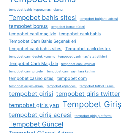
tempobet bahis kuponu nasıl okunur
Tempobet bahis sitesi
tempobet bağlantı adresi
tempobet bonus
tempobet bonus türleri
tempobet canli maç izle
tempobet canlı bahis
Tempobet Canlı Bahis Seçenekleri
tempobet canlı bahis sitesi
Tempobet canlı destek
tempobet canlı destek konumu
tempobet canlı maç i̇statistikleri
Tempobet Canlı Maç İzle
tempobet canlı oyunlar
tempobet canlı projeler
tempobet canlı yayınlara katılım
tempobet casino sitesi
tempobet com
tempobet erişim ekranı
tempobet eğlencesi
tempobet futbol lisansı
tempobet girisi
tempobet giris twitter
Tempobet Giriş
tempobet giris yap
tempobet giriş adresi
tempobet giriş platformu
Tempobet Güncel