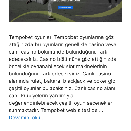
Tempobet oyunları Tempobet oyunlarına göz
attığınızda bu oyunların genellikle casino veya
canlı casino bölümünde bulunduğunu fark
edeceksiniz. Casino bölümüne göz attığınızda
öncelikle oynanabilecek slot makinelerinin
bulunduğunu fark edeceksiniz. Canlı casino
alanında rulet, bakara, blackjack ve poker gibi
çeşitli oyunlar bulacaksınız. Canlı casino alanı,
canlı krupiyelerin yardımıyla
değerlendirilebilecek çeşitli oyun seçenekleri
sunmaktadır. Tempobet web sitesi de …
Devamını oku…